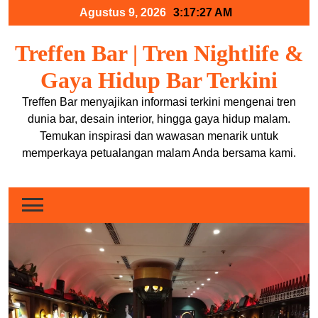
Skip
Agustus 9, 2026
3:17:28 AM
to
content
Treffen Bar | Tren Nightlife &
Gaya Hidup Bar Terkini
Treffen Bar menyajikan informasi terkini mengenai tren
dunia bar, desain interior, hingga gaya hidup malam.
Temukan inspirasi dan wawasan menarik untuk
memperkaya petualangan malam Anda bersama kami.