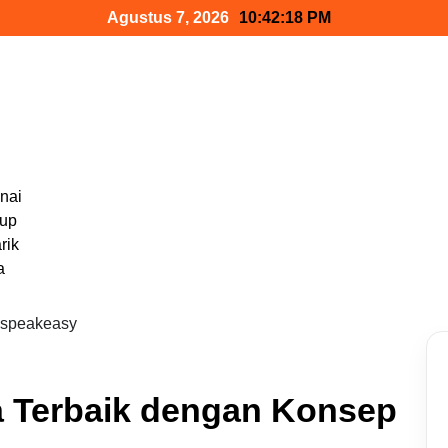
Agustus 7, 2026
10:42:19 PM
nai
dup
rik
a
a Terbaik dengan Konsep