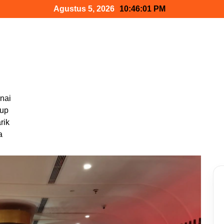
Agustus 5, 2026
10:46:03 PM
nai
dup
rik
a