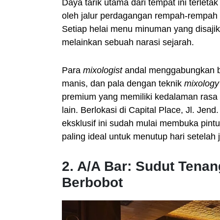
Daya tarik utama dari tempat ini terleta
oleh jalur perdagangan rempah-rempah a
Setiap helai menu minuman yang disajika
melainkan sebuah narasi sejarah.
Para
mixologist
andal menggabungkan bah
manis, dan pala dengan teknik
mixology
premium yang memiliki kedalaman rasa 
lain. Berlokasi di Capital Place, Jl. Je
eksklusif ini sudah mulai membuka pint
paling ideal untuk menutup hari setelah 
2. A/A Bar: Sudut Tena
Berbobot