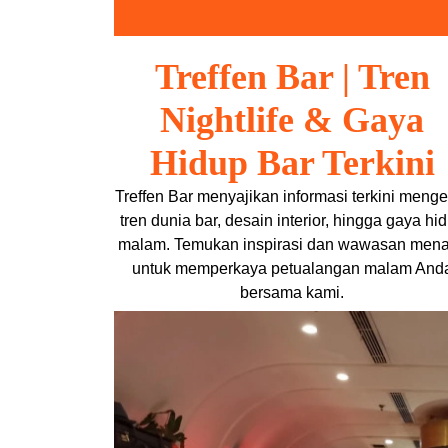
Skip
to
content
Treffen Bar | Tren
Nightlife & Gaya
Hidup Bar Terkini
Treffen Bar menyajikan informasi terkini menge
tren dunia bar, desain interior, hingga gaya hi
malam. Temukan inspirasi dan wawasan mena
untuk memperkaya petualangan malam And
bersama kami.