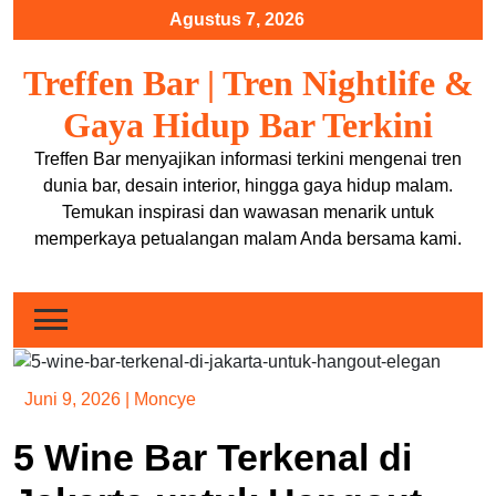
Skip
Agustus 7, 2026
to
content
Treffen Bar | Tren Nightlife &
Gaya Hidup Bar Terkini
Treffen Bar menyajikan informasi terkini mengenai tren
dunia bar, desain interior, hingga gaya hidup malam.
Temukan inspirasi dan wawasan menarik untuk
memperkaya petualangan malam Anda bersama kami.
Juni 9, 2026
|
Moncye
5 Wine Bar Terkenal di