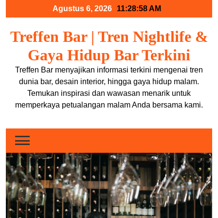
Skip
Agustus 6, 2026
11:28:59 AM
to
content
Treffen Bar | Tren Nightlife &
Gaya Hidup Bar Terkini
Treffen Bar menyajikan informasi terkini mengenai tren
dunia bar, desain interior, hingga gaya hidup malam.
Temukan inspirasi dan wawasan menarik untuk
memperkaya petualangan malam Anda bersama kami.