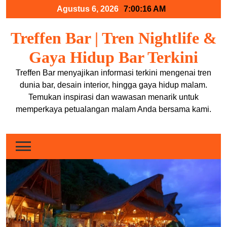
Skip
Agustus 6, 2026
7:00:17 AM
to
content
Treffen Bar | Tren Nightlife &
Gaya Hidup Bar Terkini
Treffen Bar menyajikan informasi terkini mengenai tren
dunia bar, desain interior, hingga gaya hidup malam.
Temukan inspirasi dan wawasan menarik untuk
memperkaya petualangan malam Anda bersama kami.