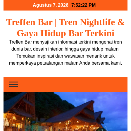
Skip
Agustus 7, 2026
7:52:23 PM
to
content
Treffen Bar | Tren Nightlife &
Gaya Hidup Bar Terkini
Treffen Bar menyajikan informasi terkini mengenai tren
dunia bar, desain interior, hingga gaya hidup malam.
Temukan inspirasi dan wawasan menarik untuk
memperkaya petualangan malam Anda bersama kami.