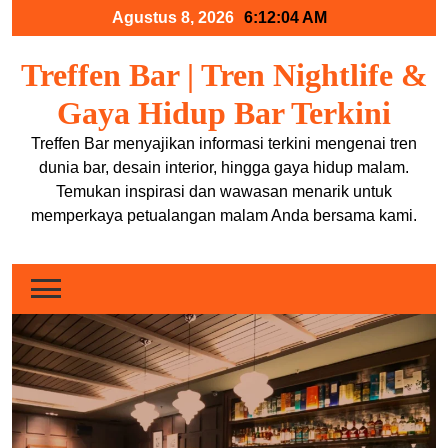
Skip
Agustus 8, 2026
6:12:06 AM
to
content
Treffen Bar | Tren Nightlife &
Gaya Hidup Bar Terkini
Treffen Bar menyajikan informasi terkini mengenai tren
dunia bar, desain interior, hingga gaya hidup malam.
Temukan inspirasi dan wawasan menarik untuk
memperkaya petualangan malam Anda bersama kami.