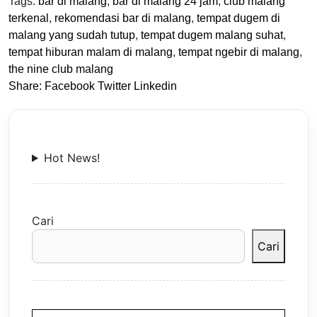
Tags:
bar di malang
,
bar di malang 24 jam
,
club malang
terkenal
,
rekomendasi bar di malang
,
tempat dugem di
malang yang sudah tutup
,
tempat dugem malang suhat
,
tempat hiburan malam di malang
,
tempat ngebir di malang
,
the nine club malang
Share:
Facebook
Twitter
Linkedin
Hot News!
Cari
Cari