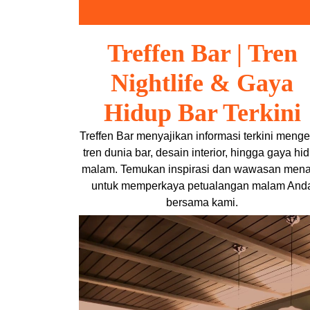
Skip
to
content
Treffen Bar | Tren
Nightlife & Gaya
Hidup Bar Terkini
Treffen Bar menyajikan informasi terkini menge
tren dunia bar, desain interior, hingga gaya hi
malam. Temukan inspirasi dan wawasan mena
untuk memperkaya petualangan malam And
bersama kami.