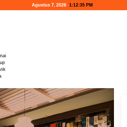
Agustus 7, 2026
1:12:37 PM
nai
dup
rik
a