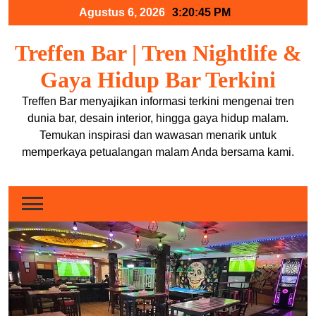
Skip
Agustus 6, 2026
3:20:45 PM
to
content
Treffen Bar | Tren Nightlife &
Gaya Hidup Bar Terkini
Treffen Bar menyajikan informasi terkini mengenai tren
dunia bar, desain interior, hingga gaya hidup malam.
Temukan inspirasi dan wawasan menarik untuk
memperkaya petualangan malam Anda bersama kami.