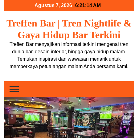
Skip
Agustus 7, 2026
6:21:14 AM
to
content
Treffen Bar | Tren Nightlife &
Gaya Hidup Bar Terkini
Treffen Bar menyajikan informasi terkini mengenai tren
dunia bar, desain interior, hingga gaya hidup malam.
Temukan inspirasi dan wawasan menarik untuk
memperkaya petualangan malam Anda bersama kami.