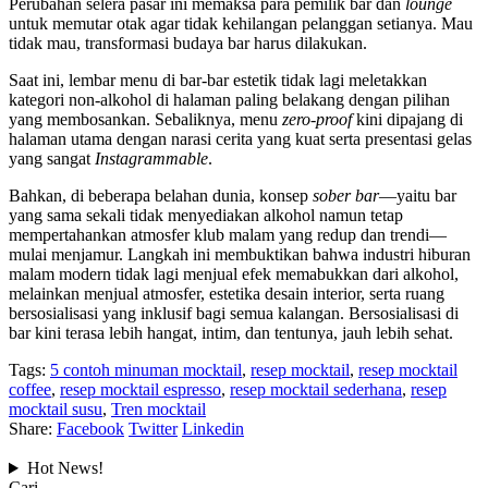
Perubahan selera pasar ini memaksa para pemilik bar dan
lounge
untuk memutar otak agar tidak kehilangan pelanggan setianya. Mau
tidak mau, transformasi budaya bar harus dilakukan.
Saat ini, lembar menu di bar-bar estetik tidak lagi meletakkan
kategori non-alkohol di halaman paling belakang dengan pilihan
yang membosankan. Sebaliknya, menu
zero-proof
kini dipajang di
halaman utama dengan narasi cerita yang kuat serta presentasi gelas
yang sangat
Instagrammable
.
Bahkan, di beberapa belahan dunia, konsep
sober bar
—yaitu bar
yang sama sekali tidak menyediakan alkohol namun tetap
mempertahankan atmosfer klub malam yang redup dan trendi—
mulai menjamur. Langkah ini membuktikan bahwa industri hiburan
malam modern tidak lagi menjual efek memabukkan dari alkohol,
melainkan menjual atmosfer, estetika desain interior, serta ruang
bersosialisasi yang inklusif bagi semua kalangan. Bersosialisasi di
bar kini terasa lebih hangat, intim, dan tentunya, jauh lebih sehat.
Tags:
5 contoh minuman mocktail
,
resep mocktail
,
resep mocktail
coffee
,
resep mocktail espresso
,
resep mocktail sederhana
,
resep
mocktail susu
,
Tren mocktail
Share:
Facebook
Twitter
Linkedin
Hot News!
Cari