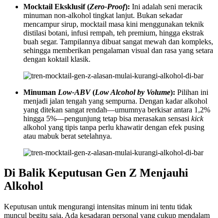
Mocktail Eksklusif (
Zero-Proof
):
Ini adalah seni meracik
minuman non-alkohol tingkat lanjut. Bukan sekadar
mencampur sirup, mocktail masa kini menggunakan teknik
distilasi botani, infusi rempah, teh premium, hingga ekstrak
buah segar. Tampilannya dibuat sangat mewah dan kompleks,
sehingga memberikan pengalaman visual dan rasa yang setara
dengan koktail klasik.
Minuman
Low-ABV
(
Low Alcohol by Volume
):
Pilihan ini
menjadi jalan tengah yang sempurna. Dengan kadar alkohol
yang ditekan sangat rendah—umumnya berkisar antara 1,2%
hingga 5%—pengunjung tetap bisa merasakan sensasi
kick
alkohol yang tipis tanpa perlu khawatir dengan efek pusing
atau mabuk berat setelahnya.
Di Balik Keputusan Gen Z Menjauhi
Alkohol
Keputusan untuk mengurangi intensitas minum ini tentu tidak
muncul begitu saja. Ada kesadaran personal yang cukup mendalam