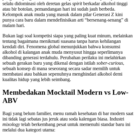
selalu didominasi oleh deretan gelas
spirit
berkadar alkohol tinggi
atau bir botolan, pemandangan hari ini sudah jauh berbeda.
Kelompok anak muda yang masuk dalam pilar Generasi Z kini
punya cara baru dalam mendefinisikan arti “bersenang-senang” di
malam hari.
Bukan lagi soal kompetisi siapa yang paling kuat minum, melainkan
tentang bagaimana menikmati suasana tanpa harus kehilangan
kendali diri. Fenomena global menunjukkan bahwa konsumsi
alkohol di kalangan anak muda menyusut hingga seperlimanya
dibanding generasi terdahulu. Perubahan perilaku ini melahirkan
sebuah gerakan baru yang dikenal dengan istilah
sober-curious
,
sebuah konsep di mana seseorang secara sadar memilih untuk
membatasi atau bahkan sepenuhnya menghindari alkohol demi
kualitas hidup yang lebih seimbang.
Membedakan Mocktail Modern vs Low-
ABV
Bagi yang belum familier, menu ramah kesehatan di bar modern saat
ini tidak lagi sebatas jus jeruk atau soda kalengan biasa. Industri
mixology
telah berkembang pesat untuk memenuhi standar baru ini
melalui dua kategori utama: