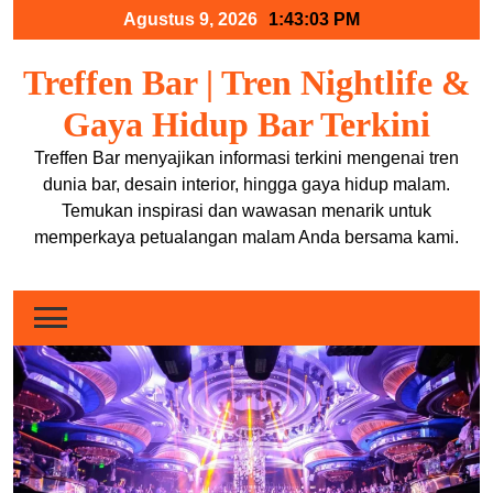
Skip
Agustus 9, 2026
1:43:04 PM
to
content
Treffen Bar | Tren Nightlife &
Gaya Hidup Bar Terkini
Treffen Bar menyajikan informasi terkini mengenai tren
dunia bar, desain interior, hingga gaya hidup malam.
Temukan inspirasi dan wawasan menarik untuk
memperkaya petualangan malam Anda bersama kami.