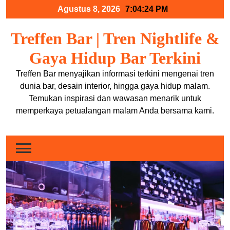
Skip
Agustus 8, 2026
7:04:25 PM
to
content
Treffen Bar | Tren Nightlife &
Gaya Hidup Bar Terkini
Treffen Bar menyajikan informasi terkini mengenai tren
dunia bar, desain interior, hingga gaya hidup malam.
Temukan inspirasi dan wawasan menarik untuk
memperkaya petualangan malam Anda bersama kami.