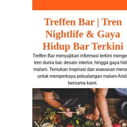
Skip
to
content
Treffen Bar | Tren
Nightlife & Gaya
Hidup Bar Terkini
Treffen Bar menyajikan informasi terkini menge
tren dunia bar, desain interior, hingga gaya hi
malam. Temukan inspirasi dan wawasan mena
untuk memperkaya petualangan malam And
bersama kami.