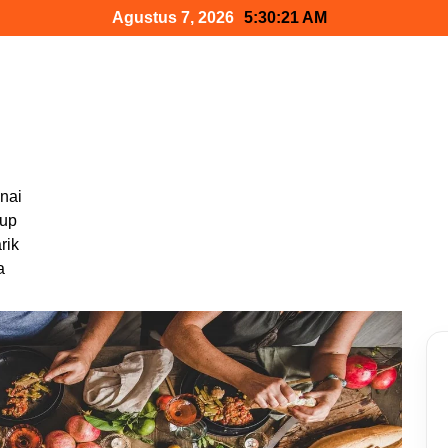
Agustus 7, 2026
5:30:22 AM
nai
dup
rik
a