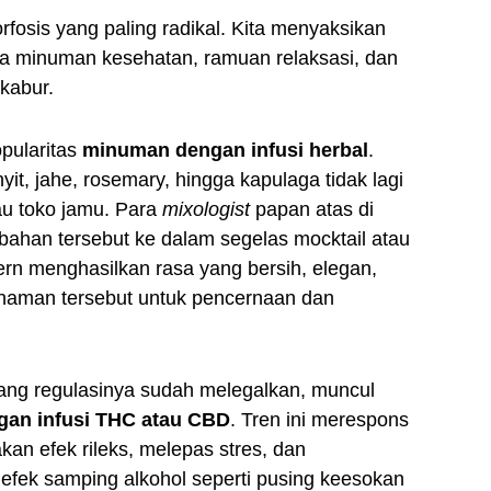
osis yang paling radikal. Kita menyaksikan
ra minuman kesehatan, ramuan relaksasi, dan
kabur.
opularitas
minuman dengan infusi herbal
.
it, jahe, rosemary, hingga kapulaga tidak lagi
au toko jamu. Para
mixologist
papan atas di
-bahan tersebut ke dalam segelas mocktail atau
ern menghasilkan rasa yang bersih, elegan,
naman tersebut untuk pencernaan dan
 yang regulasinya sudah melegalkan, muncul
an infusi THC atau CBD
. Tren ini merespons
n efek rileks, melepas stres, dan
efek samping alkohol seperti pusing keesokan