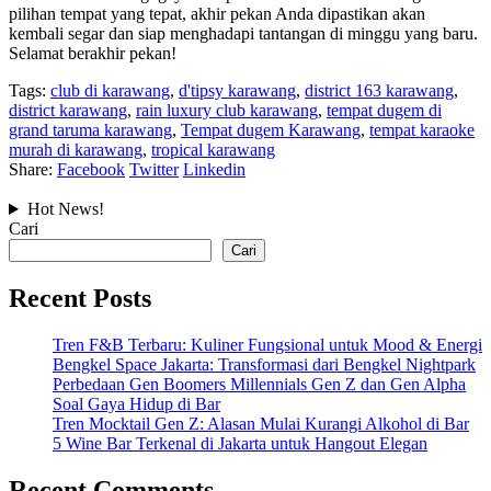
pilihan tempat yang tepat, akhir pekan Anda dipastikan akan
kembali segar dan siap menghadapi tantangan di minggu yang baru.
Selamat berakhir pekan!
Tags:
club di karawang
,
d'tipsy karawang
,
district 163 karawang
,
district karawang
,
rain luxury club karawang
,
tempat dugem di
grand taruma karawang
,
Tempat dugem Karawang
,
tempat karaoke
murah di karawang
,
tropical karawang
Share:
Facebook
Twitter
Linkedin
Hot News!
Cari
Cari
Recent Posts
Tren F&B Terbaru: Kuliner Fungsional untuk Mood & Energi
Bengkel Space Jakarta: Transformasi dari Bengkel Nightpark
Perbedaan Gen Boomers Millennials Gen Z dan Gen Alpha
Soal Gaya Hidup di Bar
Tren Mocktail Gen Z: Alasan Mulai Kurangi Alkohol di Bar
5 Wine Bar Terkenal di Jakarta untuk Hangout Elegan
Recent Comments