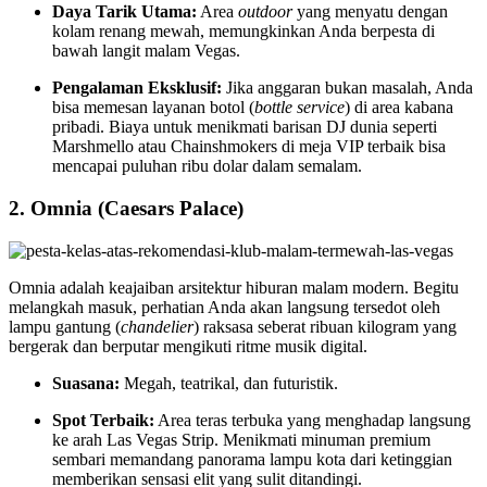
Daya Tarik Utama:
Area
outdoor
yang menyatu dengan
kolam renang mewah, memungkinkan Anda berpesta di
bawah langit malam Vegas.
Pengalaman Eksklusif:
Jika anggaran bukan masalah, Anda
bisa memesan layanan botol (
bottle service
) di area kabana
pribadi. Biaya untuk menikmati barisan DJ dunia seperti
Marshmello atau Chainshmokers di meja VIP terbaik bisa
mencapai puluhan ribu dolar dalam semalam.
2. Omnia (Caesars Palace)
Omnia adalah keajaiban arsitektur hiburan malam modern. Begitu
melangkah masuk, perhatian Anda akan langsung tersedot oleh
lampu gantung (
chandelier
) raksasa seberat ribuan kilogram yang
bergerak dan berputar mengikuti ritme musik digital.
Suasana:
Megah, teatrikal, dan futuristik.
Spot Terbaik:
Area teras terbuka yang menghadap langsung
ke arah Las Vegas Strip. Menikmati minuman premium
sembari memandang panorama lampu kota dari ketinggian
memberikan sensasi elit yang sulit ditandingi.