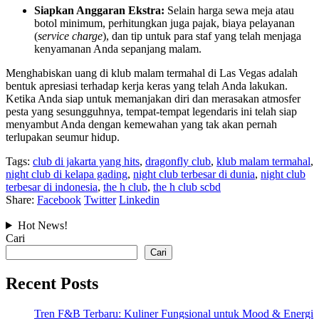
Siapkan Anggaran Ekstra:
Selain harga sewa meja atau
botol minimum, perhitungkan juga pajak, biaya pelayanan
(
service charge
), dan tip untuk para staf yang telah menjaga
kenyamanan Anda sepanjang malam.
Menghabiskan uang di klub malam termahal di Las Vegas adalah
bentuk apresiasi terhadap kerja keras yang telah Anda lakukan.
Ketika Anda siap untuk memanjakan diri dan merasakan atmosfer
pesta yang sesungguhnya, tempat-tempat legendaris ini telah siap
menyambut Anda dengan kemewahan yang tak akan pernah
terlupakan seumur hidup.
Tags:
club di jakarta yang hits
,
dragonfly club
,
klub malam termahal
,
night club di kelapa gading
,
night club terbesar di dunia
,
night club
terbesar di indonesia
,
the h club
,
the h club scbd
Share:
Facebook
Twitter
Linkedin
Hot News!
Cari
Cari
Recent Posts
Tren F&B Terbaru: Kuliner Fungsional untuk Mood & Energi