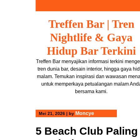
Skip
to
content
Treffen Bar | Tren
Nightlife & Gaya
Hidup Bar Terkini
Treffen Bar menyajikan informasi terkini menge
tren dunia bar, desain interior, hingga gaya hi
malam. Temukan inspirasi dan wawasan mena
untuk memperkaya petualangan malam And
bersama kami.
Moncye
Mei 21, 2026
|
by
5 Beach Club Paling 