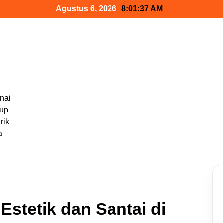
Agustus 6, 2026
8:01:39 AM
nai
dup
rik
a
Estetik dan Santai di